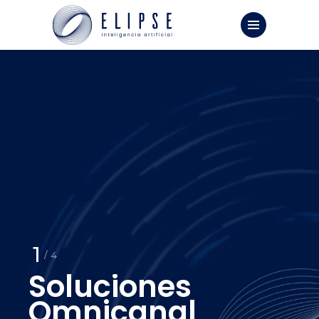
1
/ 4
Soluciones
Omnicanal