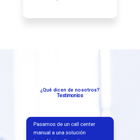
¿Qué dicen de nosotros?
Testimonios
Estamos muy satisfechos con
Para
Elipse, particularmente con la
mej